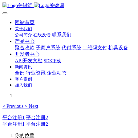
网站首页
关于我们
联系我们
公司简介
在线反馈
产品中心
聚合收款
子商户系统
代付系统
二维码支付
机具设备
开发者中心
API开发文档
SDK下载
新闻资讯
全部
行业资讯
企业动态
客户案例
加入我们
<
Previous
>
Next
平台注册1
平台注册2
平台注册1
平台注册2
你的位置